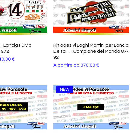
li Lancia Fulvia
Kit adesivi Loghi Martini per Lancia
1972
Delta HF Campione del Mondo 87-
92
tato
10,00 €
Prezzo scontato
A partire da
370,00 €
NEW