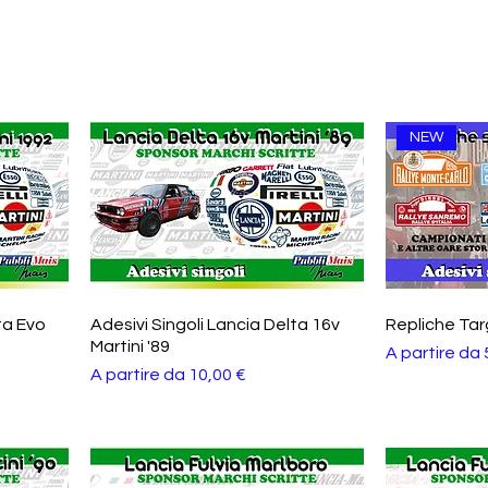
NEW
ta Evo
Adesivi Singoli Lancia Delta 16v
Repliche Tar
Martini '89
Prezzo scon
A partire da
Prezzo scontato
A partire da
10,00 €