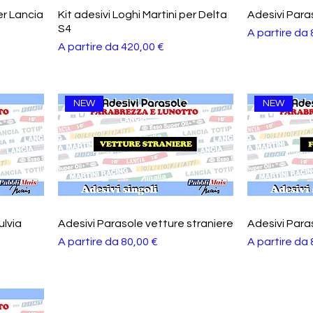
er Lancia
Kit adesivi Loghi Martini per Delta
Adesivi Para
S4
Prezzo scon
A partire da
Prezzo scontato
A partire da
420,00 €
NEW
NEW
ulvia
Adesivi Parasole vetture straniere
Adesivi Para
Prezzo scontato
Prezzo scon
A partire da
80,00 €
A partire da