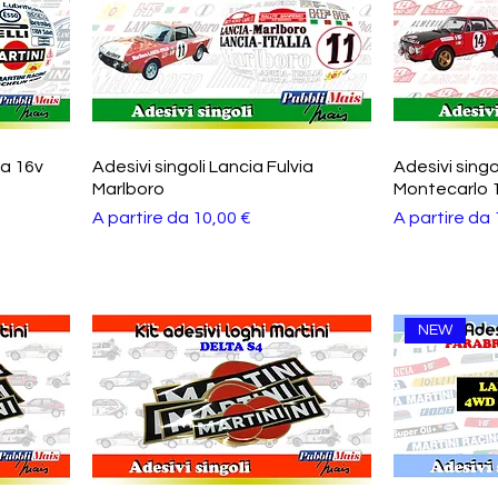
ta 16v
Adesivi singoli Lancia Fulvia
Adesivi singo
Marlboro
Montecarlo 
Prezzo scontato
Prezzo scon
A partire da
10,00 €
A partire da
NEW