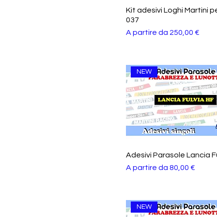
Kit adesivi Loghi Martini p
037
Prezzo scontato
A partire da
250,00 €
NEW
Adesivi Parasole Lancia F
Prezzo scontato
A partire da
80,00 €
NEW