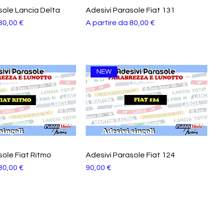
sole Lancia Delta
Adesivi Parasole Fiat 131
tato
Prezzo scontato
80,00 €
A partire da
80,00 €
NEW
sole Fiat Ritmo
Adesivi Parasole Fiat 124
tato
Prezzo
80,00 €
90,00 €