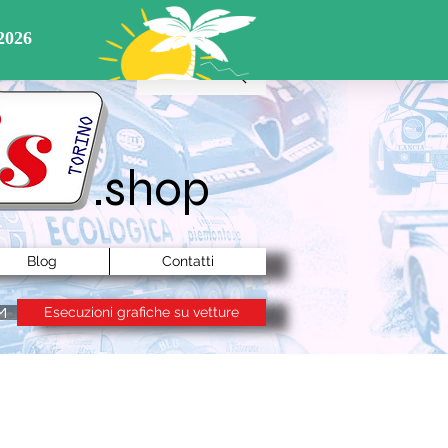
Cerca ...
.shop
Blog
Contatti
Esecuzioni grafiche su vetture
M