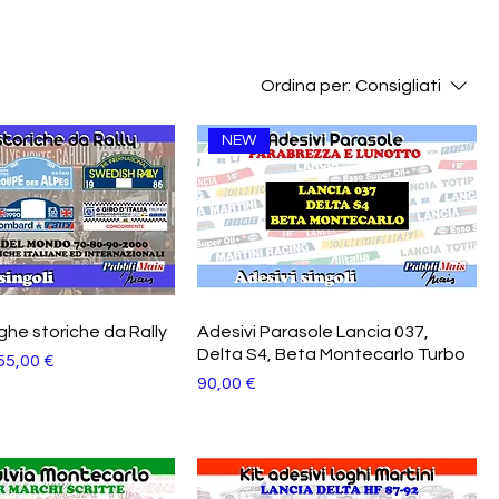
Ordina per:
Consigliati
NEW
ghe storiche da Rally
Adesivi Parasole Lancia 037,
Delta S4, Beta Montecarlo Turbo
tato
55,00 €
Prezzo
90,00 €