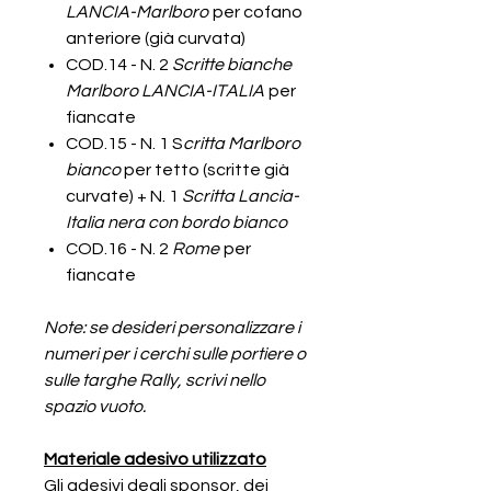
LANCIA-Marlboro
per cofano
anteriore (già curvata)
COD.14 - N. 2
Scritte bianche
Marlboro LANCIA-ITALIA
per
fiancate
COD.15 - N. 1 S
critta Marlboro
bianco
per tetto (scritte già
curvate) + N. 1
Scritta Lancia-
Italia nera con bordo bianco
COD.16 - N. 2
Rome
per
fiancate
Note: se desideri personalizzare i
numeri per i cerchi sulle portiere o
sulle targhe Rally, scrivi nello
spazio vuoto.
Materiale adesivo utilizzato
Gli adesivi degli sponsor, dei