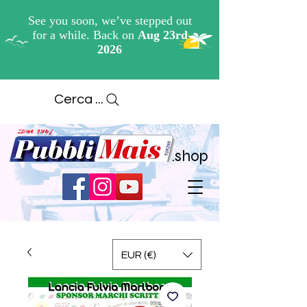
Cerca ...
.shop
EUR (€)