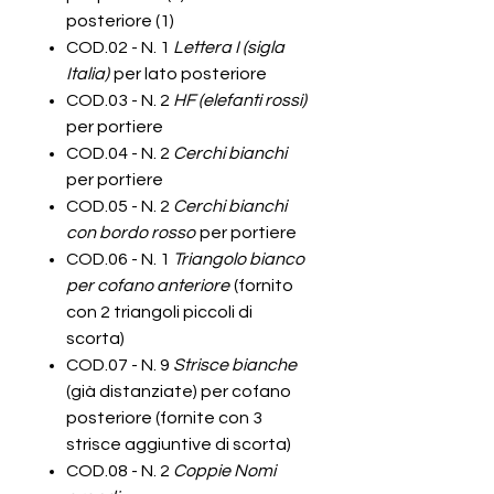
posteriore (1)
COD.02 - N. 1
Lettera I (sigla
Italia)
per lato posteriore
COD.03 - N. 2
HF (elefanti rossi)
per portiere
COD.04 - N. 2
Cerchi bianchi
per portiere
COD.05 - N. 2
Cerchi bianchi
con bordo rosso
per portiere
COD.06 - N. 1
Triangolo bianco
per cofano anteriore
(fornito
con 2 triangoli piccoli di
scorta)
COD.07 - N. 9
Strisce bianche
(già distanziate) per cofano
posteriore (fornite con 3
strisce aggiuntive di scorta)
COD.08 - N. 2
Coppie Nomi