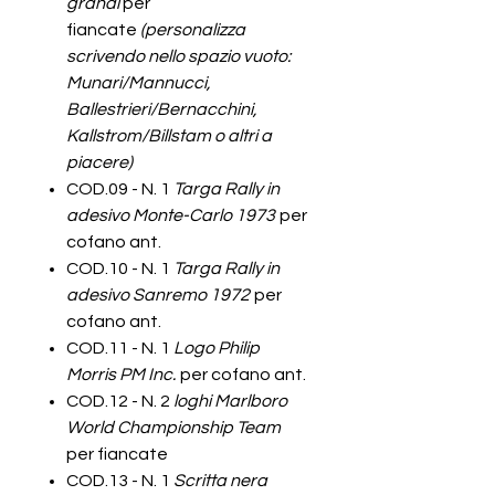
grandi
per
fiancate
(personalizza
scrivendo nello spazio vuoto:
Munari/Mannucci,
Ballestrieri/Bernacchini,
Kallstrom/Billstam o altri a
piacere)
COD.09 - N. 1
Targa Rally in
adesivo Monte-Carlo 1973
per
cofano ant.
COD.10 - N. 1
Targa Rally in
adesivo Sanremo 1972
per
cofano ant.
COD.11 - N. 1
Logo Philip
Morris PM Inc.
per cofano ant.
COD.12 - N. 2
loghi Marlboro
World Championship Team
per fiancate
COD.13 - N. 1
Scritta nera