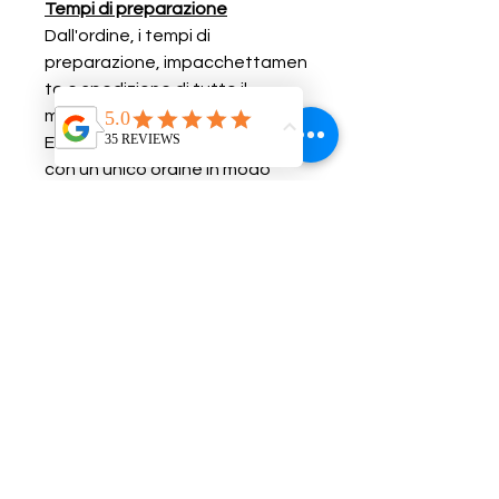
Tempi di preparazione
Dall'ordine, i tempi di
preparazione, impacchettamen
to e spedizione di tutto il
materiale sono di circa 2-5 giorni.
E' possibile ordinare più adesivi
con un unico ordine in modo
inviare in un unica spedizione
con un risparmio sui costi di
spedizione.
Note ulteriori
Tutti gli adesivi sono eseguiti
partendo dalle dimensioni e dai
colori degli adesivi originali
conservati nei nostri magazzini.
Se sei interessato agli adesivi
dei
Loghi Martini
cerca il
prodotto correlato
Kit Adesivi