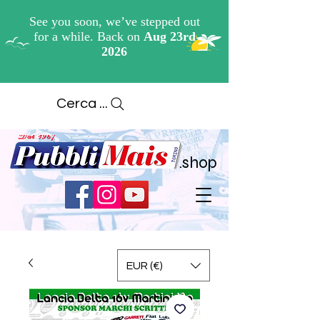
Cerca ...
.shop
EUR (€)