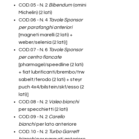
COD.05 - N. 2
Bibendum
(omini
Michelin) (2 lati)
COD.06 - N. 4
Tavole Sponsor
per parafanghi anteriori
[magneti marelli (2 lati) +
weber/selenia (2 lati)]
COD.07 - N. 6
Tavole Sponsor
per centro fiancate
[pharmagel/speedline (2 lati)
+ fiat lubrificanti/brembo/trw
sabelt/ferodo (2 lati) + steyr
puch 4x4/bilstein/skf/esso (2
lati)]
COD.08 - N. 2
Valeo bianchi
per specchietti (2 lati)
COD.09 - N. 2
Carello
bianchi
per lato anteriore
COD.10 - N. 2
Turbo Garrett