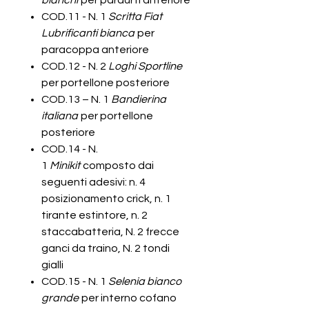
bianchi
per paraurti anteriore
COD.11 - N. 1
Scritta Fiat
Lubrificanti bianca
per
paracoppa anteriore
COD.12 - N. 2
Loghi Sportline
per portellone posteriore
COD.13 – N. 1
Bandierina
italiana
per portellone
posteriore
COD.14 - N.
1
Minikit
composto dai
seguenti adesivi: n. 4
posizionamento crick, n. 1
tirante estintore, n. 2
staccabatteria, N. 2 frecce
ganci da traino, N. 2 tondi
gialli
COD.15 - N. 1
Selenia bianco
grande
per interno cofano