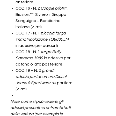
anteriore
COD.16 - N. 2
Coppie piloti
M.
Biasion/T. Siviero + Gruppo
Sanguigno + Bandierine
italiane (2 lati)
COD.17 - N. 1
piccola targa
immatricolazione TO86305M
in adesivo per paraurti
COD.18 - N. 1
targa Rally
Sanremo 1989
in adesivo per
cofano o lato posteriore
COD.19 – N. 2
grandi
adesivi portanumero Diesel
Jeans & Sportwear
su portiere
(2 lati)
Note: come si può vedere, gli
adesivi presenti su entrambi i lati
della vettura (per esempio le