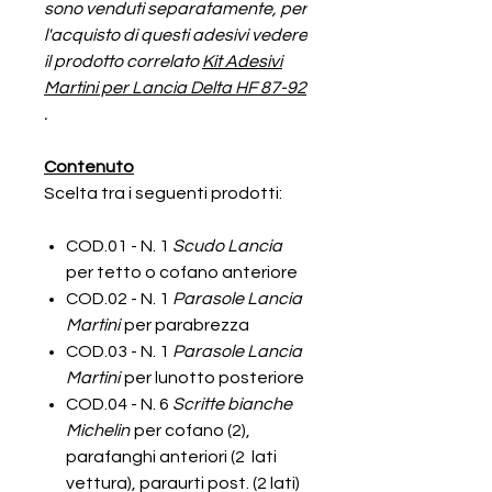
sono venduti separatamente, per
l'acquisto di questi adesivi vedere
il prodotto correlato
Kit Adesivi
Martini per Lancia Delta HF 87-92
.
Contenuto
Scelta tra i seguenti prodotti:
COD.01 - N. 1
Scudo Lancia
per tetto o cofano anteriore
COD.02 - N. 1
Parasole Lancia
Martini
per parabrezza
COD.03 - N. 1
Parasole Lancia
Martini
per lunotto posteriore
COD.04 - N. 6
Scritte bianche
Michelin
per cofano (2),
parafanghi anteriori (2 lati
vettura), paraurti post. (2 lati)