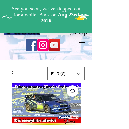
Cerca ...
.shop
EUR (€)