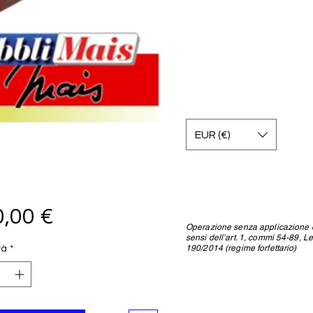
EUR (€)
Prezzo
,00 €
Operazione senza applicazione d
sensi dell’art. 1, commi 54-89, L
190/2014 (regime forfettario)
tà
*