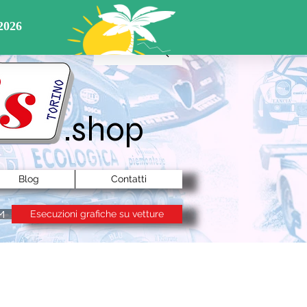
Cerca ...
.shop
Blog
Contatti
Esecuzioni grafiche su vetture
M