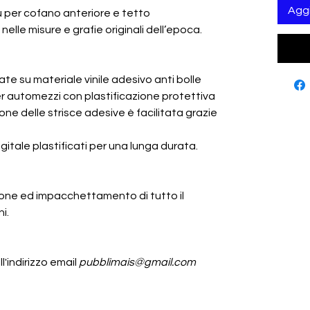
Aggi
lu per cofano anteriore e tetto
nelle misure e grafie originali dell’epoca.
e su materiale vinile adesivo anti bolle
r automezzi con plastificazione protettiva
ione delle strisce adesive è facilitata grazie
gitale plastificati per una lunga durata.
zione ed impacchettamento di tutto il
i.
l'indirizzo email
pubblimais@gmail.com